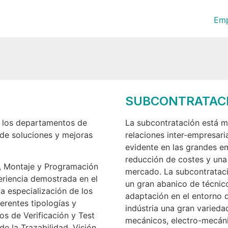
Em
SUBCONTRATACI
n los departamentos de
La subcontratación está 
 de soluciones y mejoras
relaciones inter-empresari
evidente en las grandes e
reducción de costes y una
o, Montaje y Programación
mercado. La subcontratació
eriencia demostrada en el
un gran abanico de técnico
la especialización de los
adaptación en el entorno 
erentes tipologías y
indústria una gran variedad
os de Verificación y Test
mecánicos, electro-mecáni
e la Trazabilidad. Visión